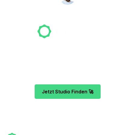
NICO MÖLLER
Gründer
Unser Team freut sich schon auf dein Tattoo-
Projekt. Mach es wie bereits 500 Tattoo-
Verrückte vor dir und finde das ideale Tattoo-
Studio ganz ohne Stress.
Jetzt Studio Finden 🚀