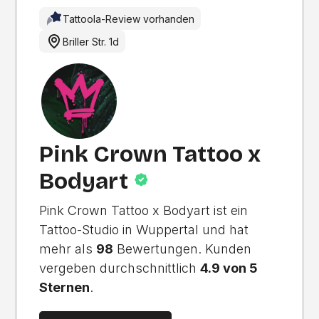
Tattoola-Review vorhanden
Briller Str. 1d
EMPFOHLENES STUDIO
Nur Empfohlene Studios
Pink Crown Tattoo x
Bodyart
Pink Crown Tattoo x Bodyart ist ein
Tattoo-Studio in Wuppertal und hat
mehr als
98
Bewertungen. Kunden
vergeben durchschnittlich
4.9 von 5
Sternen
.