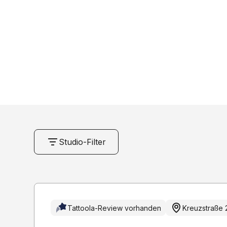
in Osnabr
Studio-Filter
NAME
EMPFOHL
Löschen
Nur 
Tattoola-Review vorhanden
Kreuzstraße 