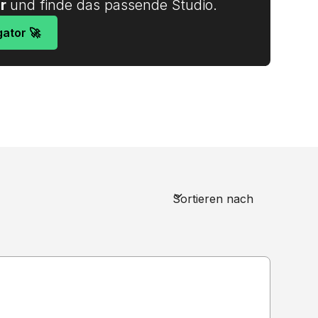
or
und finde das passende Studio.
gator 🚀
Sortieren nach