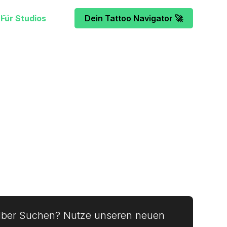
Für Studios
Dein Tattoo Navigator 🚀
te Tattoo-Studio in Osnabrück aus
mehr
 dein nächstes Tattoo-Projekt.
elber Suchen? Nutze unseren neuen