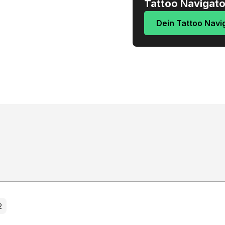
Tattoo Navigat
ück
Dein Tattoo Navi
ENES STUDIO
Empfohlene Studios
2