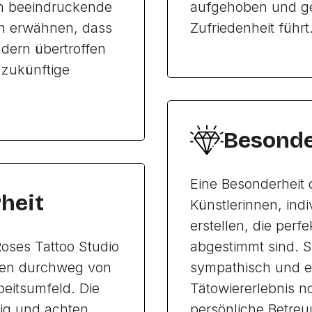
en beeindruckende
aufgehoben und ge
en erwähnen, dass
Zufriedenheit führt
ndern übertroffen
 zukünftige
Besonde
Eine Besonderheit d
heit
Künstlerinnen, indi
erstellen, die per
Roses Tattoo Studio
abgestimmt sind. S
hten durchweg von
sympathisch und e
eitsumfeld. Die
Tätowiererlebnis 
tig und achten
persönliche Betreu