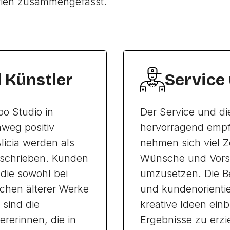
rien zusammengefasst.
d Künstler
Service
oo Studio in
Der Service und di
weg positiv
hervorragend empfu
licia werden als
nehmen sich viel Z
beschrieben. Kunden
Wünsche und Vorst
 die sowohl bei
umzusetzen. Die B
chen älterer Werke
und kundenorientie
sind die
kreative Ideen ein
ererinnen, die in
Ergebnisse zu erzi