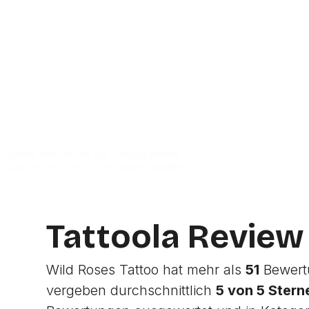
Zur Studio Website
Dieses Profil wurde von Tattoola erstellt
und wird noch nicht vom Studio verwaltet.
Tattoola Review
Wild Roses Tattoo hat mehr als
51
Bewertu
vergeben durchschnittlich
5 von 5 Stern