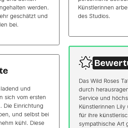
ingehalten werden.
Künstlerinnen arb
sehr geschätzt und
des Studios.
en bei.
Bewert
te
Das Wild Roses Ta
inladend und
durch herausragend
 sich vom ersten
Service und höchs
 Die Einrichtung
Künstlerinnen Lil
ben, und selbst bei
für ihre künstleri
nehm kühl. Diese
sympathische Art g