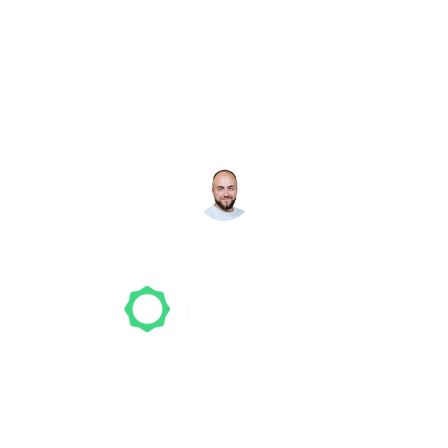
Noch nicht das richtige
Studio gefunden? Wir
suchen für dich!
NICO MÖLLER
Gründer
Unser Team freut sich schon auf dein Tattoo-
Projekt. Mach es wie bereits 500 Tattoo-
Verrückte vor dir und finde das ideale Tattoo-
Studio ganz ohne Stress.