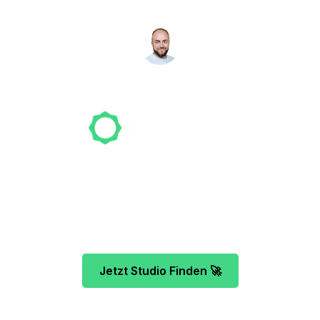
NICO MÖLLER
Gründer
Unser Team freut sich schon auf dein Tattoo-
Projekt. Mach es wie bereits 500 Tattoo-
Verrückte vor dir und finde das ideale Tattoo-
Studio ganz ohne Stress.
Jetzt Studio Finden 🚀