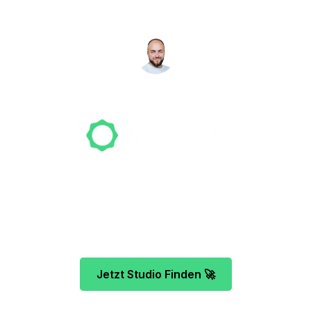
suchen für dich!
NICO MÖLLER
Gründer
Unser Team freut sich schon auf dein Tattoo-
Projekt. Mach es wie bereits 500 Tattoo-
Verrückte vor dir und finde das ideale Tattoo-
Studio ganz ohne Stress.
Jetzt Studio Finden 🚀