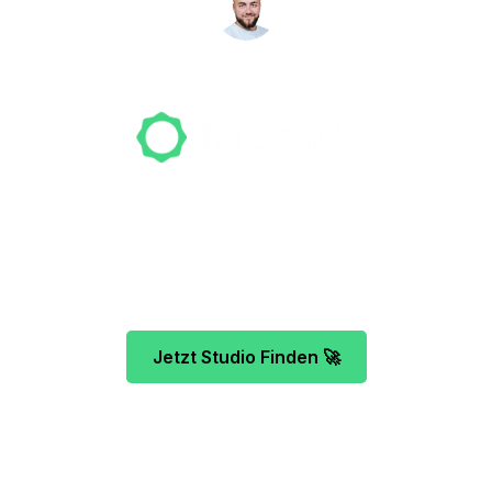
NICO MÖLLER
Gründer
Unser Team freut sich schon auf dein Tattoo-
Projekt. Mach es wie bereits 500 Tattoo-
Verrückte vor dir und finde das ideale Tattoo-
Studio ganz ohne Stress.
Jetzt Studio Finden 🚀