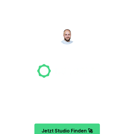
Studio gefunden? Wir
suchen für dich!
NICO MÖLLER
Gründer
Unser Team freut sich schon auf dein Tattoo-
Projekt. Mach es wie bereits 500 Tattoo-
Verrückte vor dir und finde das ideale Tattoo-
Studio ganz ohne Stress.
Jetzt Studio Finden 🚀