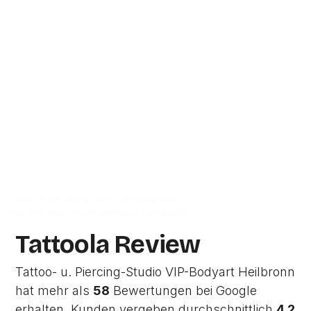
ist ein Tattoo-Studio in Heilbronn und hat mehr
als
58
Bewertungen. Kunden vergeben
durchschnittlich
4.2 von 5 Sternen
. Die
Adresse des Studios ist Dammstraße 52 in
74076
Heilbronn.
Zur Studio Website
Dieses Profil wurde von Tattoola erstellt
und wird noch nicht vom Studio verwaltet.
Tattoola Review
Tattoo- u. Piercing-Studio VIP-Bodyart Heilbronn
hat mehr als
58
Bewertungen bei Google
erhalten. Kunden vergeben durchschnittlich
4.2