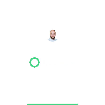
Studio gefunden? Wir
suchen für dich!
NICO MÖLLER
Gründer
Unser Team freut sich schon auf dein Tattoo-
Projekt. Mach es wie bereits 500 Tattoo-
Verrückte vor dir und finde das ideale Tattoo-
Studio ganz ohne Stress.