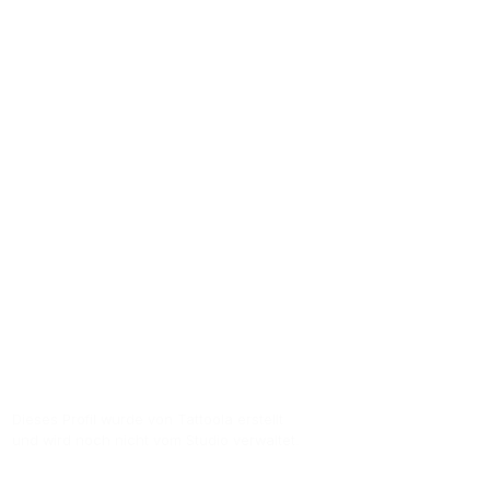
Hautkont
Tattoo & Piercingstudio Hautkontakt ist 
als
191
Bewertungen. Kunden vergeben du
Adresse des Studios ist Zeuggasse 13 in
Zur Studio Website
Dieses Profil wurde von Tattoola erstellt
und wird noch nicht vom Studio verwaltet.