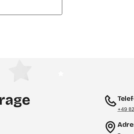
frage
Tele
+49 82
Adre