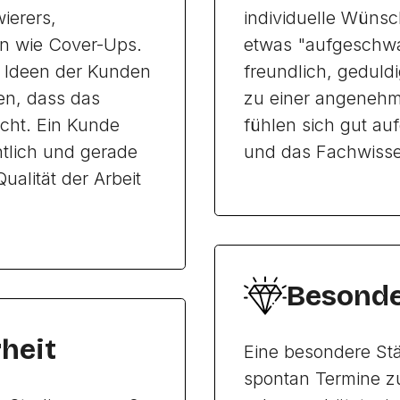
ierers,
individuelle Wüns
n wie Cover-Ups.
etwas "aufgeschwat
e Ideen der Kunden
freundlich, gedul
en, dass das
zu einer angenehm
cht. Ein Kunde
fühlen sich gut au
tlich und gerade
und das Fachwiss
alität der Arbeit
Besonde
heit
Eine besondere Stär
spontan Termine z