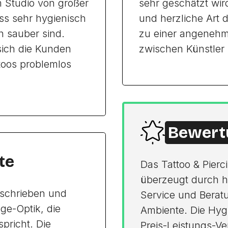
m Studio von großer
sehr geschätzt wir
ss sehr hygienisch
und herzliche Art 
n sauber sind.
zu einer angenehm
sich die Kunden
zwischen Künstler 
toos problemlos
Bewert
te
Das Tattoo & Pierc
überzeugt durch ho
beschrieben und
Service und Berat
ge-Optik, die
Ambiente. Die Hyg
pricht. Die
Preis-Leistungs-Ve