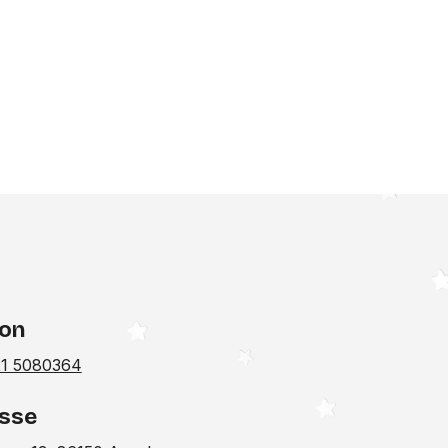
fon
1 5080364
sse