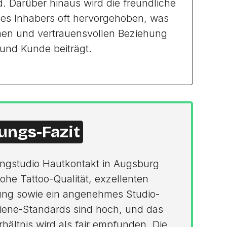
d. Darüber hinaus wird die freundliche
des Inhabers oft hervorgehoben, was
en und vertrauensvollen Beziehung
und Kunde beiträgt.
ungs-Fazit
ingstudio Hautkontakt in Augsburg
he Tattoo-Qualität, exzellenten
ung sowie ein angenehmes Studio-
iene-Standards sind hoch, und das
rhältnis wird als fair empfunden. Die