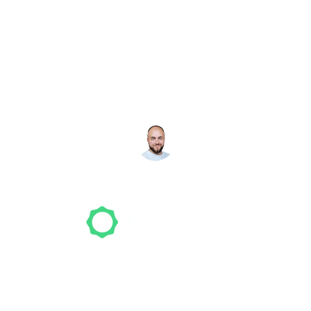
Noch nicht das richtige
Studio gefunden? Wir
suchen für dich!
NICO MÖLLER
Gründer
Unser Team freut sich schon auf dein Tattoo-
Projekt. Mach es wie bereits 500 Tattoo-
Verrückte vor dir und finde das ideale Tattoo-