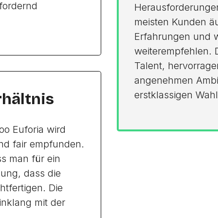
fordernd
Herausforderungen,
meisten Kunden äuß
Erfahrungen und 
weiterempfehlen. 
Talent, hervorrag
angenehmen Ambien
erstklassigen Wahl
rhältnis
oo Euforia wird
nd fair empfunden.
s man für ein
nung, dass die
htfertigen. Die
inklang mit der