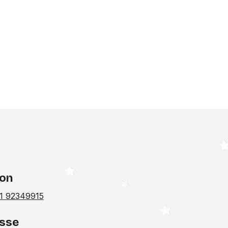
fon
1 92349915
sse