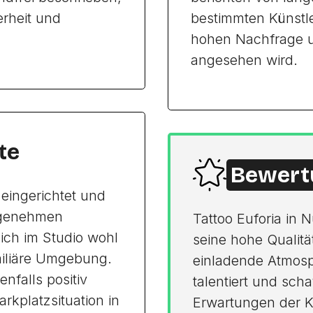
rheit und
bestimmten Künstle
hohen Nachfrage un
angesehen wird.
te
Bewert
 eingerichtet und
ngenehmen
Tattoo Euforia in 
ich im Studio wohl
seine hohe Qualitä
miliäre Umgebung.
einladende Atmosp
enfalls positiv
talentiert und scha
rkplatzsituation in
Erwartungen der Ku