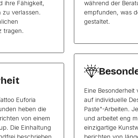
d ihre Fähigkeit,
während der Beratu
n zu verlassen.
empfunden, was d
nlichen
gestaltet.
z tragen.
Besonde
heit
Eine Besonderheit 
attoo Euforia
auf individuelle D
Kunden heben die
Paste"-Arbeiten. Je
richten von einem
und arbeitet eng 
up. Die Einhaltung
einzigartige Kunst
ndfrei beschrieben,
berichten von läng