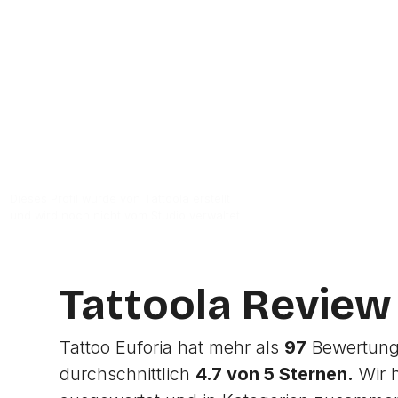
Zur Studio Website
Dieses Profil wurde von Tattoola erstellt
und wird noch nicht vom Studio verwaltet.
Tattoola Review
Tattoo Euforia hat mehr als
97
Bewertunge
durchschnittlich
4.7 von 5 Sternen.
Wir 