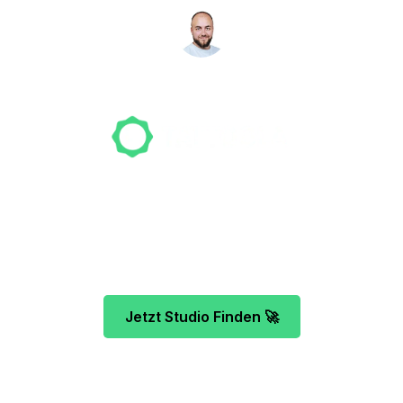
NICO MÖLLER
Gründer
Unser Team freut sich schon auf dein Tattoo-
Projekt. Mach es wie bereits 500 Tattoo-
Verrückte vor dir und finde das ideale Tattoo-
Studio ganz ohne Stress.
Jetzt Studio Finden 🚀