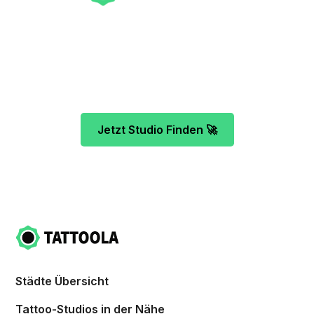
Unser Team freut sich schon auf dein Tattoo-
Projekt. Mach es wie bereits 500 Tattoo-
Verrückte vor dir und finde das ideale Tattoo-
Studio ganz ohne Stress.
Jetzt Studio Finden 🚀
Städte Übersicht
Tattoo-Studios in der Nähe