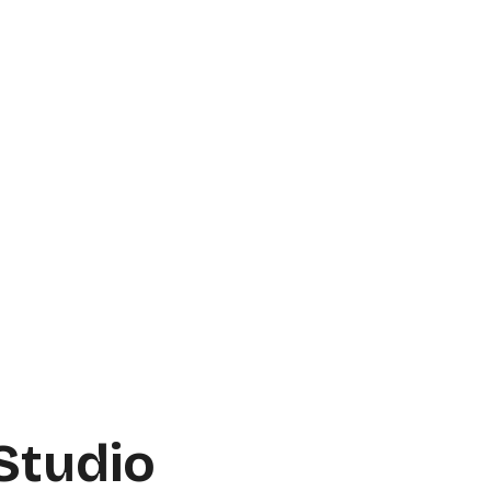
nchen und hat mehr als
137
Bewertungen.
on 5 Sternen
. Die Adresse des Studios ist
 Studio