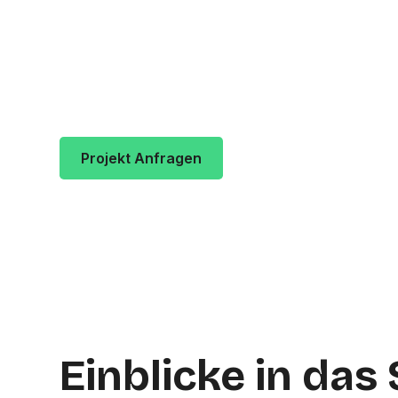
Sin City Ink ist ein Tattoo-Studio in Mü
Kunden vergeben durchschnittlich
4.9 v
Rosenheimer Str. 167 in 81671
München.
Projekt Anfragen
Mehr Erfahren
Einblicke in das