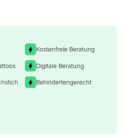
Kostenfreie Beratung
ttoos
Digitale Beratung
chstich
Behindertengerecht