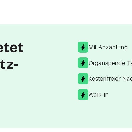
etet
Mit Anzahlung
tz-
Organspende Ta
Kostenfreier Na
Walk-In