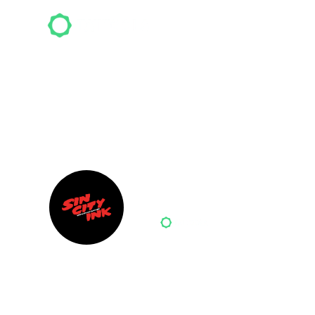
Top-S
Sin City I