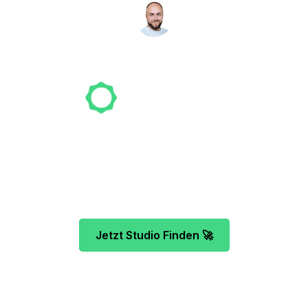
NICO MÖLLER
Gründer
Unser Team freut sich schon auf dein Tattoo-
Projekt. Mach es wie bereits 500 Tattoo-
Verrückte vor dir und finde das ideale Tattoo-
Studio ganz ohne Stress.
Jetzt Studio Finden 🚀