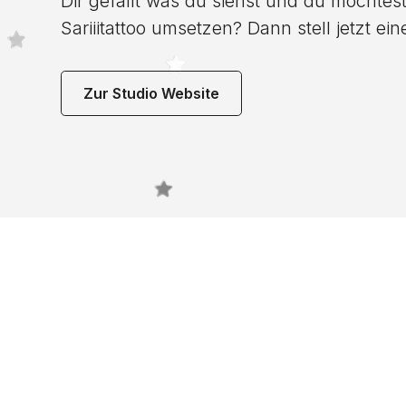
Dir gefällt was du siehst und du möchtest
Sariiitattoo umsetzen? Dann stell jetzt ein
Zur Studio Website
Noch 
gefun