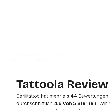
Zur Studio Website
Dieses Profil wurde von Tattoola erstellt
und wird noch nicht vom Studio verwaltet.
Tattoola Review
Sariiitattoo hat mehr als
44
Bewertungen b
durchschnittlich
4.6 von 5 Sternen.
Wir 