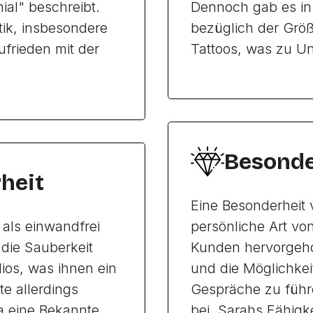
ial" beschreibt.
Dennoch gab es in 
itik, insbesondere
bezüglich der Größ
ufrieden mit der
Tattoos, was zu Un
Besonde
heit
Eine Besonderheit v
als einwandfrei
persönliche Art vo
die Sauberkeit
Kunden hervorgeho
ios, was ihnen ein
und die Möglichkei
te allerdings
Gespräche zu führe
a eine Bekannte
bei. Sarahs Fähigk