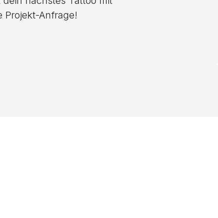
 dein nächstes Tattoo mit
e Projekt-Anfrage!
nicht das richtige 
den? Wir suchen für