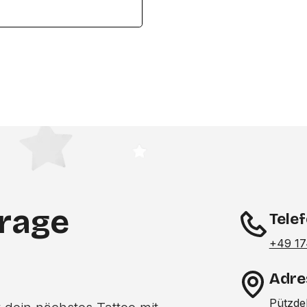
frage
Tele
+49 17
Adre
Pützde