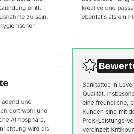
zündung erlitt.
kreative und passe
Ausnahme zu sein,
ebenfalls als ein 
 hygienischen
Bewert
te
Sariiitattoo in Le
Qualität, insbeson
inladend und
eine freundliche, 
ich dort wohl und
Kunden sind mit d
iche Atmosphäre,
Preis-Leistungs-Ve
nrichtung wird als
vereinzelt Kritikpu