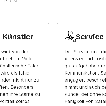
ngefasst.
d Künstler
Service
oo wird von den
Der Service und di
chrieben. Viele
überwiegend posit
ünstlerische Talent
gut aufgehoben und
wird als fähig
Kommunikation. Sa
unden nicht nur zu
engagiert beschrieb
effen. Besonders
nimmt und auch bei
inen ihre Stärke zu
Kunde, der ohne ko
Portrait seines
Fähigkeit von Sara