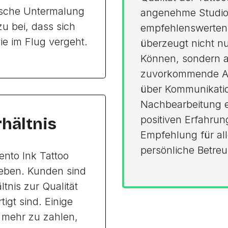
lische Untermalung
angenehme Studio
u bei, dass sich
empfehlenswerten 
ie im Flug vergeht.
überzeugt nicht n
Können, sondern a
zuvorkommende Art.
über Kommunikatio
Nachbearbeitung e
positiven Erfahrung
rhältnis
Empfehlung für all
persönliche Betre
ento Ink Tattoo
ieben. Kunden sind
tnis zur Qualität
igt sind. Einige
, mehr zu zahlen,