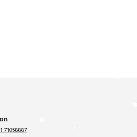
fon
1 71058887