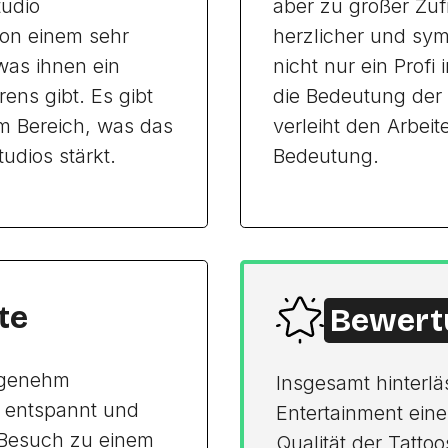
tudio
aber zu großer Zufr
on einem sehr
herzlicher und sy
was ihnen ein
nicht nur ein Prof
ens gibt. Es gibt
die Bedeutung der S
m Bereich, was das
verleiht den Arbei
tudios stärkt.
Bedeutung.
te
Bewert
angenehm
Insgesamt hinterlä
s entspannt und
Entertainment eine
Besuch zu einem
Qualität der Tattoo