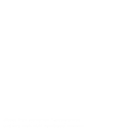
Entertain
Salento Ink Tattoo Piercing & Entertainme
hat mehr als
71
Bewertungen. Kunden ver
Sternen
. Die Adresse des Studios ist Alb
Zum Google-Profil
Dieses Profil wurde von Tattoola erstellt
und wird noch nicht vom Studio verwaltet.