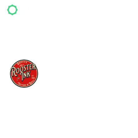
Rooster Ink
Rooster Ink ist ein Tattoo-Studio in Düsseldorf
und hat mehr als
5
Bewertungen. Kunden