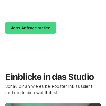
vergeben durchschnittlich
4.8 von 5 Sternen
.
Die Adresse des Studios ist Kronprinzenstraße
96 in 40217
Düsseldorf.
Jetzt Anfrage stellen
Zur Studio Website
Einblicke in das Studio
Schau dir an wie es bei Rooster Ink aussieht
und ob du dich wohlfühlst.