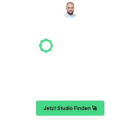
NICO MÖLLER
Gründer
Unser Team freut sich schon auf dein Tattoo-
Projekt. Mach es wie bereits 500 Tattoo-
Verrückte vor dir und finde das ideale Tattoo-
Studio ganz ohne Stress.
Jetzt Studio Finden 🚀