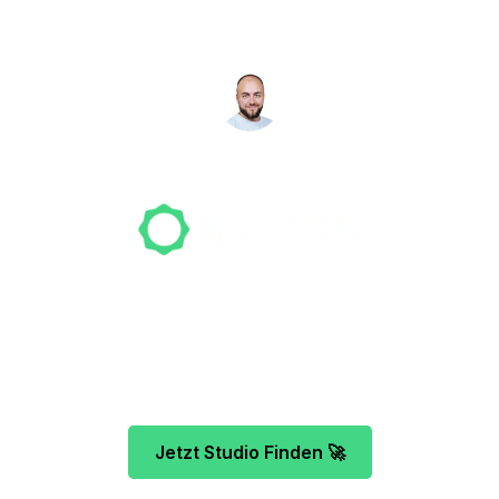
suchen für dich!
NICO MÖLLER
Gründer
Unser Team freut sich schon auf dein Tattoo-
Projekt. Mach es wie bereits 500 Tattoo-
Verrückte vor dir und finde das ideale Tattoo-
Studio ganz ohne Stress.
Jetzt Studio Finden 🚀