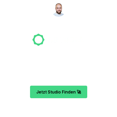
NICO MÖLLER
Gründer
Unser Team freut sich schon auf dein Tattoo-
Projekt. Mach es wie bereits 500 Tattoo-
Verrückte vor dir und finde das ideale Tattoo-
Studio ganz ohne Stress.
Jetzt Studio Finden 🚀