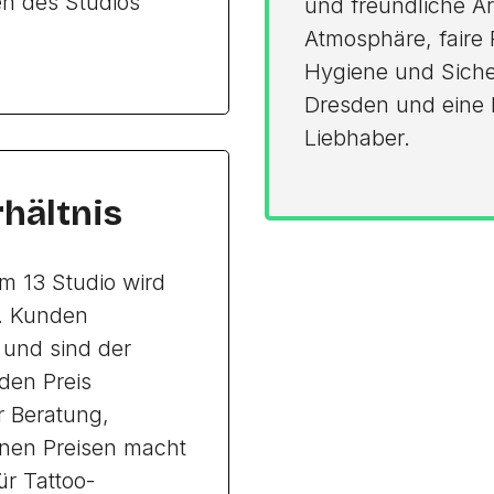
en des Studios
und freundliche Ar
Atmosphäre, faire 
Hygiene und Sicher
Dresden und eine 
Liebhaber.
rhältnis
um 13 Studio wird
n. Kunden
 und sind der
 den Preis
r Beratung,
enen Preisen macht
ür Tattoo-