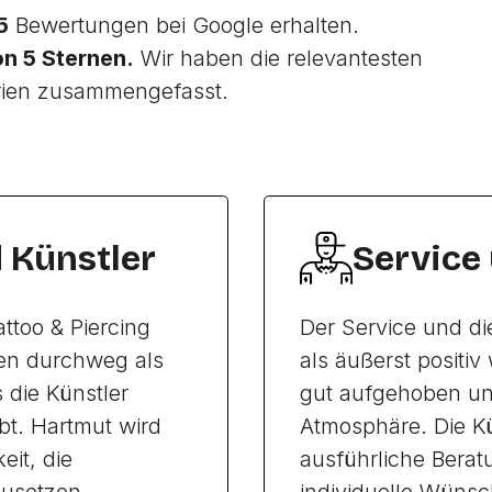
5
Bewertungen bei Google erhalten.
on 5 Sternen.
Wir haben die relevantesten
rien zusammengefasst.
d Künstler
Service
ttoo & Piercing
Der Service und d
den durchweg als
als äußerst posit
 die Künstler
gut aufgehoben un
bt. Hartmut wird
Atmosphäre. Die Kü
eit, die
ausführliche Bera