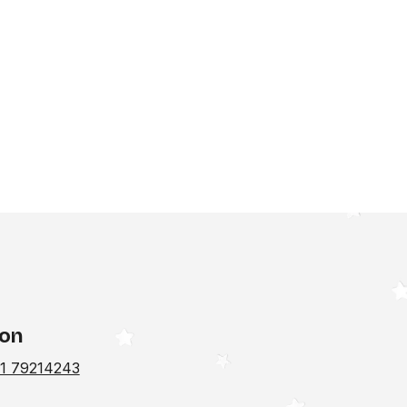
fon
1 79214243