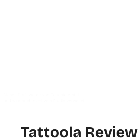
Raum 13 Tattoo & Piercing ist ein Tattoo
Bewertungen. Kunden vergeben durchsch
des Studios ist Hoyerswerdaer Str. 27 in
Zur Studio Website
Dieses Profil wurde von Tattoola erstellt
und wird noch nicht vom Studio verwaltet.
Tattoola Review