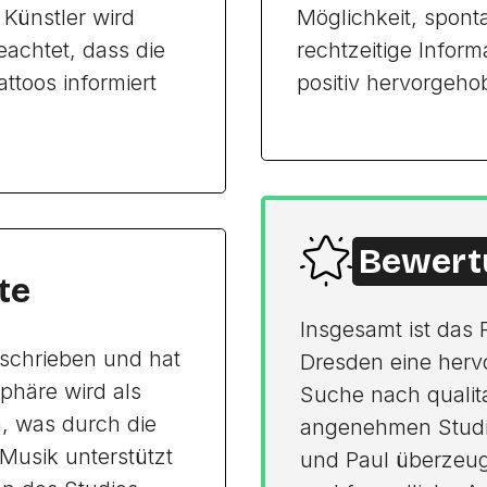
 Künstler wird
Möglichkeit, spon
achtet, dass die
rechtzeitige Infor
ttoos informiert
positiv hervorgeho
Bewert
te
Insgesamt ist das 
beschrieben und hat
Dresden eine hervo
phäre wird als
Suche nach qualit
 was durch die
angenehmen Studio
 Musik unterstützt
und Paul überzeuge