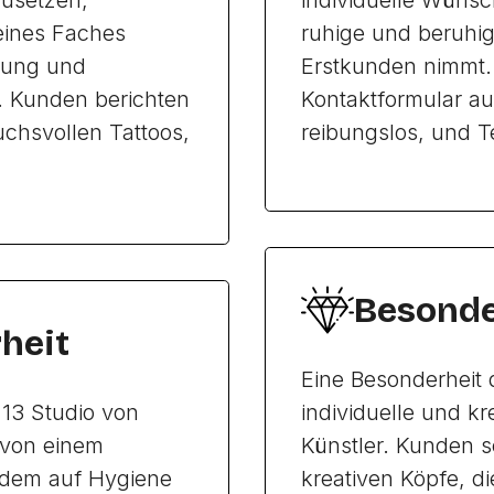
usetzen,
individuelle Wünsc
seines Faches
ruhige und beruhige
hrung und
Erstkunden nimmt.
. Kunden berichten
Kontaktformular auf
uchsvollen Tattoos,
reibungslos, und T
Besonde
heit
Eine Besonderheit 
 13 Studio von
individuelle und k
 von einem
Künstler. Kunden s
n dem auf Hygiene
kreativen Köpfe, di