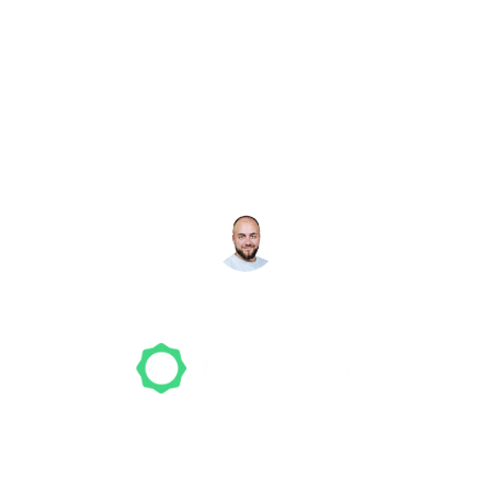
Noch nicht das richtige
Studio gefunden? Wir
suchen für dich!
NICO MÖLLER
Gründer
Unser Team freut sich schon auf dein Tattoo-
Projekt. Mach es wie bereits 500 Tattoo-
Verrückte vor dir und finde das ideale Tattoo-