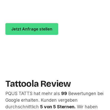
vergeben durchschnittlich
5 von 5 Sternen
. Die
Adresse des Studios ist Bilker Allee 55 in 40219
Düsseldorf.
Jetzt Anfrage stellen
Zur Studio Website
Tattoola Review
PQUS TATTS hat mehr als
99
Bewertungen bei
Google erhalten. Kunden vergeben
durchschnittlich
5 von 5 Sternen.
Wir haben