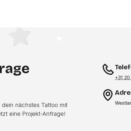
frage
Tele
+31 20
Adre
Westla
 dein nächstes Tattoo mit
tzt eine Projekt-Anfrage!