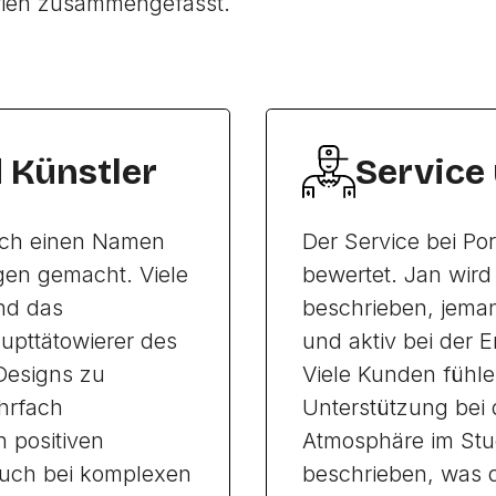
rien zusammengefasst.
d Künstler
Service
sich einen Namen
Der Service bei Po
ngen gemacht. Viele
bewertet. Jan wir
nd das
beschrieben, jeman
upttätowierer des
und aktiv bei der 
 Designs zu
Viele Kunden fühle
hrfach
Unterstützung bei 
 positiven
Atmosphäre im Stu
auch bei komplexen
beschrieben, was 