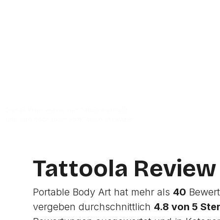
Zur Studio Website
Dieses Profil wurde von Tattoola erstellt
und wird noch nicht vom Studio verwaltet.
Tattoola Review
Portable Body Art hat mehr als
40
Bewert
vergeben durchschnittlich
4.8 von 5 Ste