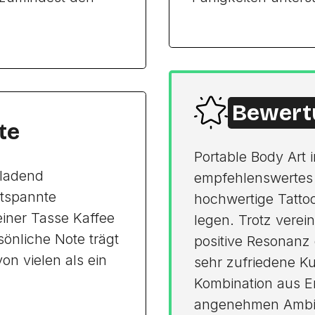
Bewert
te
Portable Body Art 
nladend
empfehlenswertes St
ntspannte
hochwertige Tatto
einer Tasse Kaffee
legen. Trotz vereinz
önliche Note trägt
positive Resonanz 
on vielen als ein
sehr zufriedene Ku
Kombination aus Er
angenehmen Ambie