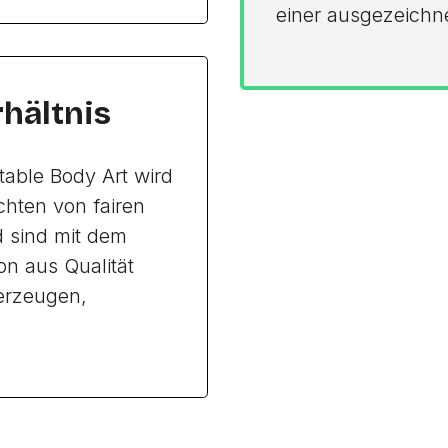
einer ausgezeichn
rhältnis
rtable Body Art wird
chten von fairen
d sind mit dem
on aus Qualität
berzeugen,