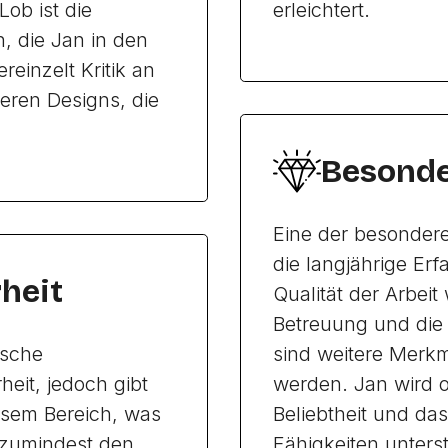
ob ist die
erleichtert.
, die Jan in den
reinzelt Kritik an
heren Designs, die
Besonde
Eine der besondere
die langjährige Erf
heit
Qualität der Arbeit
Betreuung und die 
ische
sind weitere Merk
eit, jedoch gibt
werden. Jan wird o
esem Bereich, was
Beliebtheit und da
 zumindest den
Fähigkeiten unterst