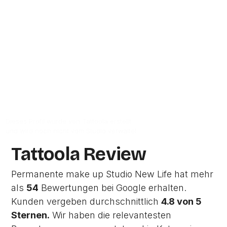
durchschnittlich
4.8 von 5 Sternen
. Die
Adresse des Studios ist Witte de Withstraat 12
in 1057 XV
Amsterdam.
Zur Studio Website
Dieses Profil wurde von Tattoola erstellt
und wird noch nicht vom Studio verwaltet.
Tattoola Review
Permanente make up Studio New Life hat mehr
als
54
Bewertungen bei Google erhalten.
Kunden vergeben durchschnittlich
4.8 von 5
Sternen.
Wir haben die relevantesten