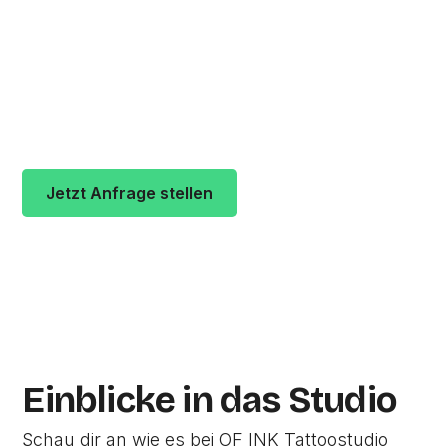
Offenbach am Main und hat mehr als
25
Bewertungen. Kunden vergeben
durchschnittlich
5 von 5 Sternen
. Die Adresse
des Studios ist Von-Brentano-Straße 14 in 63073
Offenbach am Main.
Jetzt Anfrage stellen
Zur Studio Website
Einblicke in das Studio
Schau dir an wie es bei OF INK Tattoostudio