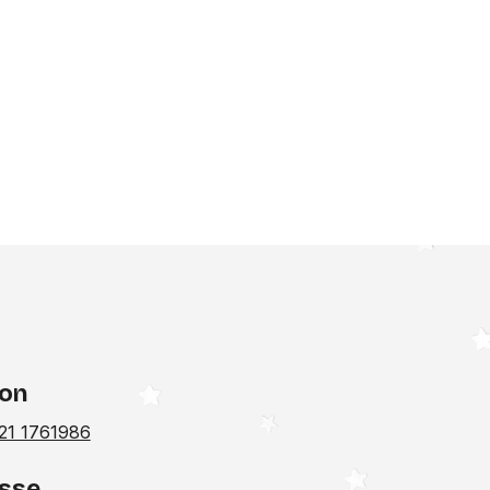
fon
21 1761986
sse