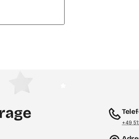
frage
Tele
+49 51
Adre