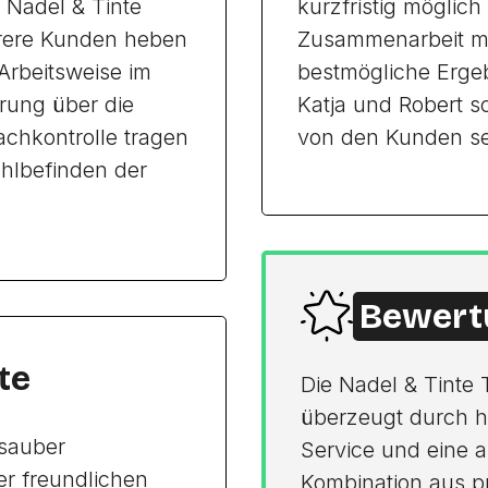
 Nadel & Tinte
kurzfristig möglich
rere Kunden heben
Zusammenarbeit mit 
 Arbeitsweise im
bestmögliche Ergeb
rung über die
Katja und Robert sc
chkontrolle tragen
von den Kunden se
hlbefinden der
Bewert
te
Die Nadel & Tinte 
überzeugt durch ho
 sauber
Service und eine 
er freundlichen
Kombination aus pro