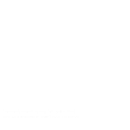
Hildeshei
Nadel & Tinte Tätowierstube Hildesheim is
mehr als
164
Bewertungen. Kunden verge
Die Adresse des Studios ist Hannoversche
Zur Studio Website
Dieses Profil wurde von Tattoola erstellt
und wird noch nicht vom Studio verwaltet.