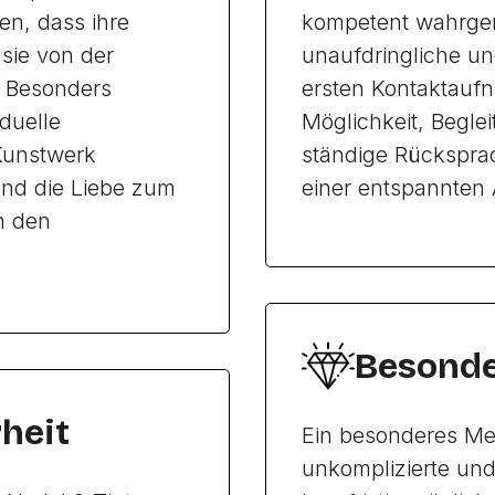
ten, dass ihre
kompetent wahrge
sie von der
unaufdringliche un
d. Besonders
ersten Kontaktaufn
iduelle
Möglichkeit, Begle
Kunstwerk
ständige Rückspra
und die Liebe zum
einer entspannten
n den
Besonde
heit
Ein besonderes Mer
unkomplizierte und