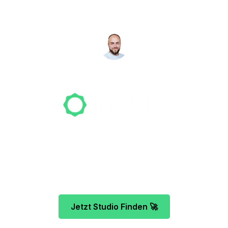
suchen für dich!
NICO MÖLLER
Gründer
Unser Team freut sich schon auf dein Tattoo-
Projekt. Mach es wie bereits 500 Tattoo-
Verrückte vor dir und finde das ideale Tattoo-
Studio ganz ohne Stress.
Jetzt Studio Finden 🚀