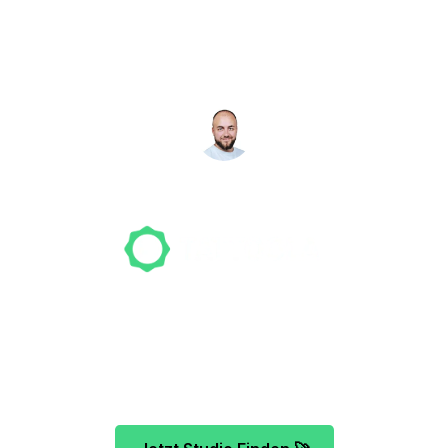
Studio gefunden? Wir
suchen für dich!
NICO MÖLLER
Gründer
Unser Team freut sich schon auf dein Tattoo-
Projekt. Mach es wie bereits 500 Tattoo-
Verrückte vor dir und finde das ideale Tattoo-
Studio ganz ohne Stress.