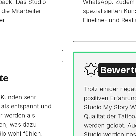
back. Das Studio
WhatsApp. Zudem w
die Mitarbeiter
spezialisierten Kün
er
Fineline- und Reali
Bewert
te
Trotz einiger neg
 Kunden sehr
positiven Erfahru
d als entspannt und
Studio My Story W
er werden als
Qualität der Tattoo
ben, was dazu
werden gelobt. Au
dio wohl fühlen.
Studio werden pos