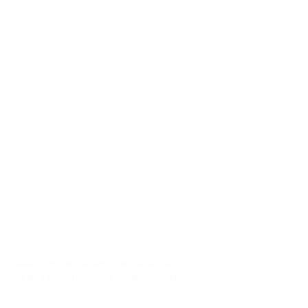
& Concept
My Story Wiesbaden - Tattoo & Concept St
und hat mehr als
249
Bewertungen. Kund
Sternen
. Die Adresse des Studios ist Kai
Zur Studio Website
Dieses Profil wurde von Tattoola erstellt
und wird noch nicht vom Studio verwaltet.