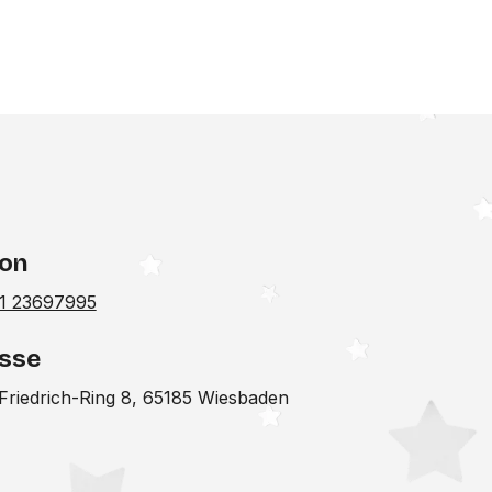
fon
1 23697995
sse
-Friedrich-Ring 8, 65185 Wiesbaden