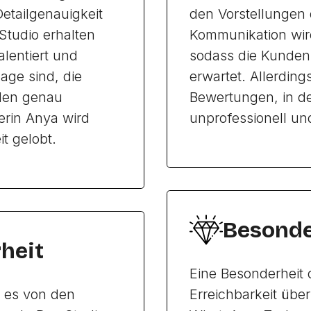
Detailgenauigkeit
den Vorstellungen
 Studio erhalten
Kommunikation wir
alentiert und
sodass die Kunden
Lage sind, die
erwartet. Allerding
den genau
Bewertungen, in d
erin Anya wird
unprofessionell un
t gelobt.
Besonde
heit
Eine Besonderheit d
t es von den
Erreichbarkeit übe