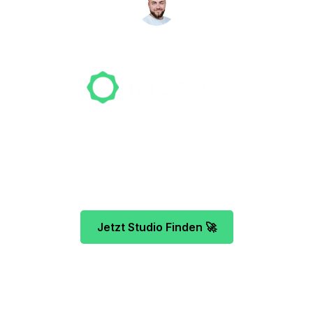
NICO MÖLLER
Gründer
Unser Team freut sich schon auf dein Tattoo-
Projekt. Mach es wie bereits 500 Tattoo-
Verrückte vor dir und finde das ideale Tattoo-
Studio ganz ohne Stress.
Jetzt Studio Finden 🚀