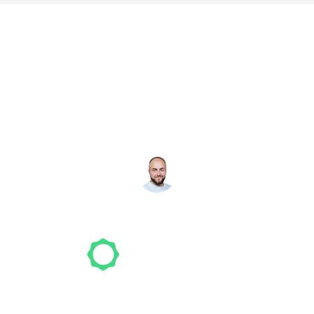
Noch nicht das richtige
Studio gefunden? Wir
suchen für dich!
NICO MÖLLER
Gründer
Unser Team freut sich schon auf dein Tattoo-
Projekt. Mach es wie bereits 500 Tattoo-