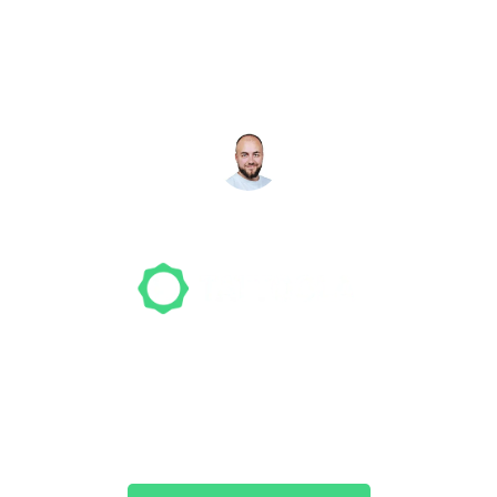
Studio gefunden? Wir
suchen für dich!
NICO MÖLLER
Gründer
Unser Team freut sich schon auf dein Tattoo-
Projekt. Mach es wie bereits 500 Tattoo-
Verrückte vor dir und finde das ideale Tattoo-
Studio ganz ohne Stress.