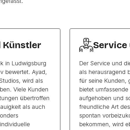
ngefasst.
d Künstler
Service
Ink in Ludwigsburg
Der Service und di
v bewertet. Ayad,
als herausragend b
tudios, wird als
für seine Kunden,
eben. Viele Kunden
bietet umfassende 
rtungen übertroffen
aufgehoben und sc
auigkeit als auch
freundliche Art des
sonders
spontan vorbeizuk
ndividuelle
bekommen, wird eb