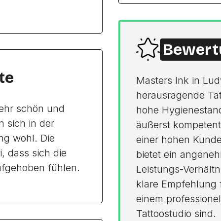
Bewert
te
Masters Ink in Lu
herausragende Tatt
sehr schön und
hohe Hygienestanda
 sich in der
äußerst kompetent
g wohl. Die
einer hohen Kunden
, dass sich die
bietet ein angeneh
ufgehoben fühlen.
Leistungs-Verhältn
klare Empfehlung f
einem professionel
Tattoostudio sind.