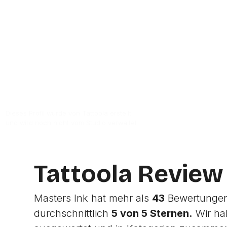
Zur Studio Website
Dieses Profil wurde von Tattoola erstellt
und wird noch nicht vom Studio verwaltet.
Tattoola Review
Masters Ink hat mehr als
43
Bewertungen 
durchschnittlich
5 von 5 Sternen.
Wir ha