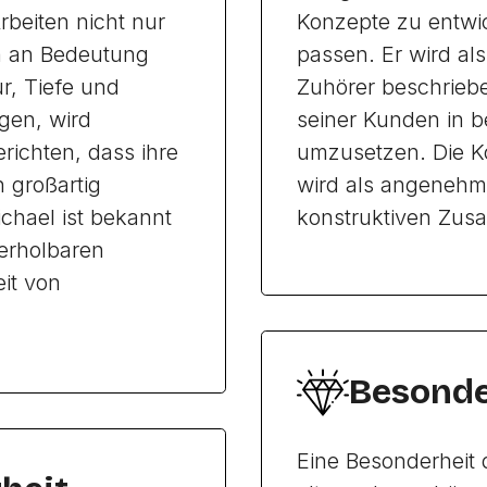
rbeiten nicht nur
Konzepte zu entwic
ch an Bedeutung
passen. Er wird a
ur, Tiefe und
Zuhörer beschriebe
ngen, wird
seiner Kunden in 
ichten, dass ihre
umzusetzen. Die K
 großartig
wird als angenehm
chael ist bekannt
konstruktiven Zusa
derholbaren
it von
Besonde
Eine Besonderheit d