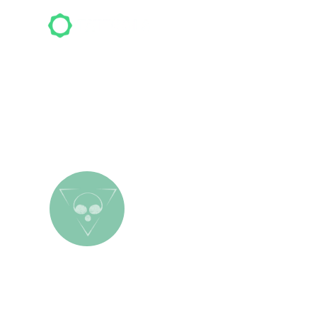
Top-S
Massolit