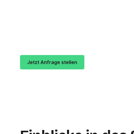
Massolit ist ein Tattoo-Studio in Frankfu
Bewertungen. Kunden vergeben durchsch
des Studios ist Koselstraße 9, 60318 Fra
Main.
Jetzt Anfrage stellen
Zur Studio Websi