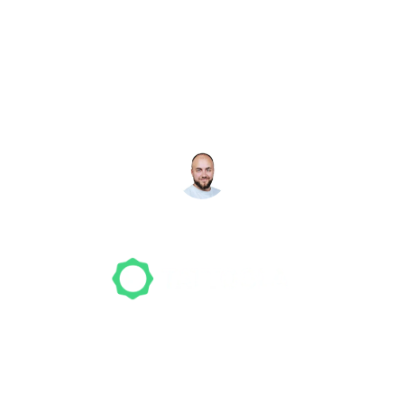
Noch nicht das richtige
Studio gefunden? Wir
suchen für dich!
NICO MÖLLER
Gründer
Unser Team freut sich schon auf dein Tattoo-
Projekt. Mach es wie bereits 500 Tattoo-
Verrückte vor dir und finde das ideale Tattoo-
Studio ganz ohne Stress.