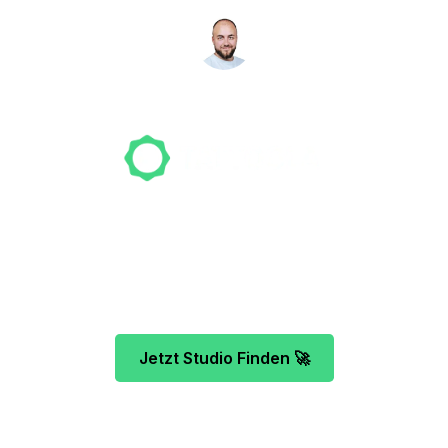
NICO MÖLLER
Gründer
Unser Team freut sich schon auf dein Tattoo-
Projekt. Mach es wie bereits 500 Tattoo-
Verrückte vor dir und finde das ideale Tattoo-
Studio ganz ohne Stress.
Jetzt Studio Finden 🚀