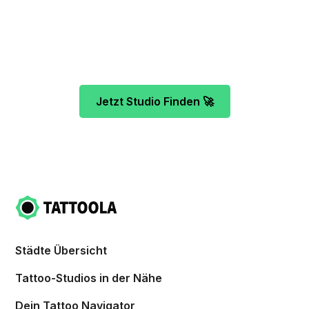
Unser Team freut sich schon auf dein Tattoo-
Projekt. Mach es wie bereits 500 Tattoo-
Verrückte vor dir und finde das ideale Tattoo-
Studio ganz ohne Stress.
Jetzt Studio Finden 🚀
Städte Übersicht
Tattoo-Studios in der Nähe
Dein Tattoo Navigator