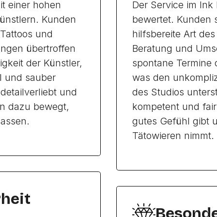
it einer hohen
Der Service im Ink
 Künstlern. Kunden
bewertet. Kunden 
-Tattoos und
hilfsbereite Art des
tungen übertroffen
Beratung und Ums
gkeit der Künstler,
spontane Termine o
l und sauber
was den unkomplizi
etailverliebt und
des Studios unterst
en dazu bewegt,
kompetent und fai
lassen.
gutes Gefühl gibt 
Tätowieren nimmt.
heit
Besonde