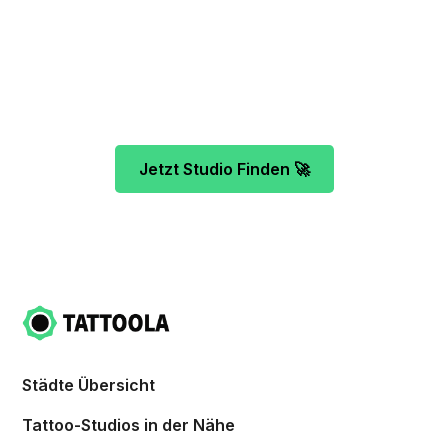
Unser Team freut sich schon auf dein Tattoo-
Projekt. Mach es wie bereits 500 Tattoo-
Verrückte vor dir und finde das ideale Tattoo-
Studio ganz ohne Stress.
Jetzt Studio Finden 🚀
Städte Übersicht
Tattoo-Studios in der Nähe