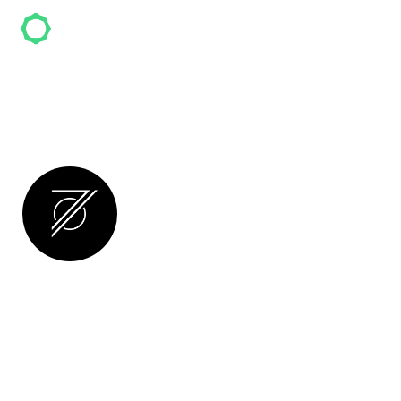
HØØD7
HØØD7 ist ein Tattoo-Studio in Hamburg und
hat mehr als
156
Bewertungen. Kunden