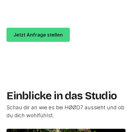
vergeben durchschnittlich
4.9 von 5 Sternen
.
Die Adresse des Studios ist Kaiser-Wilhelm-
Straße 59-61 in 20355
Hamburg.
Jetzt Anfrage stellen
Zur Studio Website
Einblicke in das Studio
Schau dir an wie es bei HØØD7 aussieht und ob
du dich wohlfühlst.