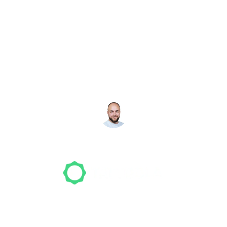
Noch nicht das richtige
Studio gefunden? Wir
suchen für dich!
NICO MÖLLER
Gründer
Unser Team freut sich schon auf dein Tattoo-
Projekt. Mach es wie bereits 500 Tattoo-