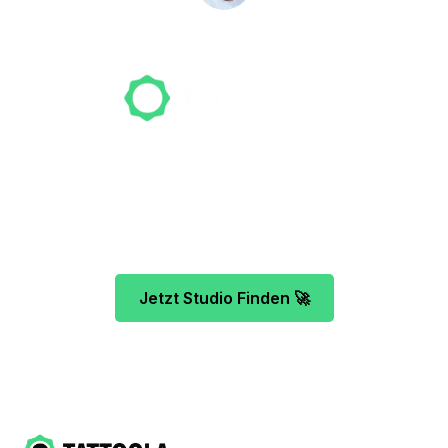
NICO MÖLLER
Gründer
Unser Team freut sich schon auf dein Tattoo-
Projekt. Mach es wie bereits 500 Tattoo-
Verrückte vor dir und finde das ideale Tattoo-
Studio ganz ohne Stress.
Jetzt Studio Finden 🚀