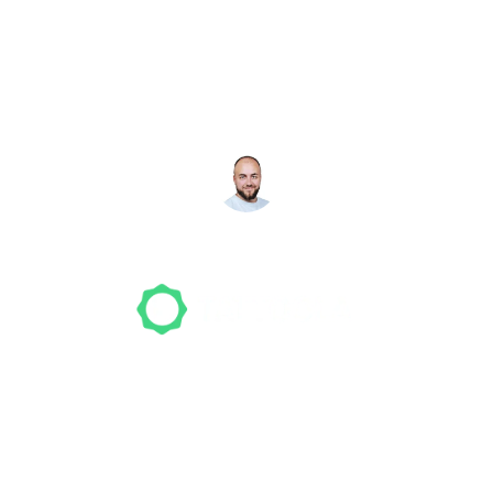
Noch nicht das richtige
Studio gefunden? Wir
suchen für dich!
NICO MÖLLER
Gründer
Unser Team freut sich schon auf dein Tattoo-
Projekt. Mach es wie bereits 500 Tattoo-
Verrückte vor dir und finde das ideale Tattoo-
Studio ganz ohne Stress.