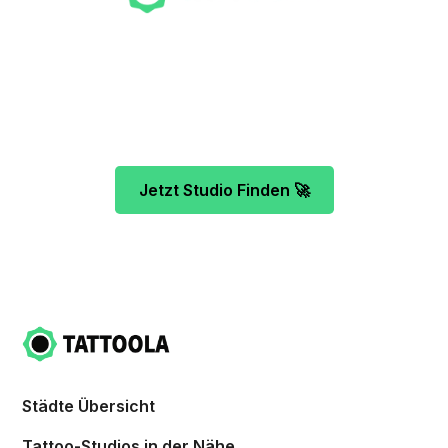
Unser Team freut sich schon auf dein Tattoo-
Projekt. Mach es wie bereits 500 Tattoo-
Verrückte vor dir und finde das ideale Tattoo-
Studio ganz ohne Stress.
Jetzt Studio Finden 🚀
Städte Übersicht
Tattoo-Studios in der Nähe