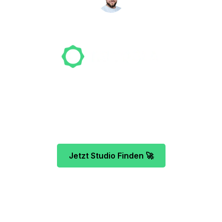
NICO MÖLLER
Gründer
Unser Team freut sich schon auf dein Tattoo-
Projekt. Mach es wie bereits 500 Tattoo-
Verrückte vor dir und finde das ideale Tattoo-
Studio ganz ohne Stress.
Jetzt Studio Finden 🚀