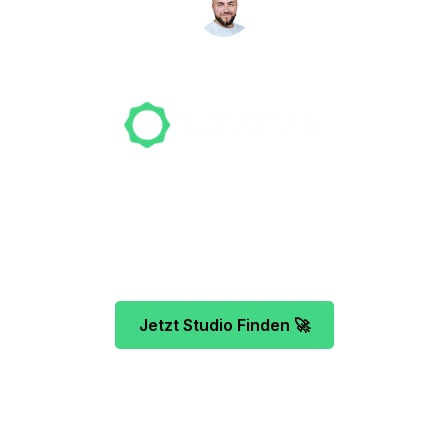
NICO MÖLLER
Gründer
Unser Team freut sich schon auf dein Tattoo-
Projekt. Mach es wie bereits 500 Tattoo-
Verrückte vor dir und finde das ideale Tattoo-
Studio ganz ohne Stress.
Jetzt Studio Finden 🚀